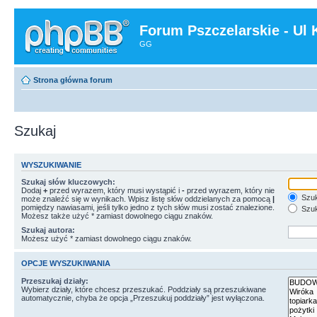
Forum Pszczelarskie - Ul 
GG
Strona główna forum
Szukaj
WYSZUKIWANIE
Szukaj słów kluczowych:
Dodaj
+
przed wyrazem, który musi wystąpić i
-
przed wyrazem, który nie
Szuk
może znaleźć się w wynikach. Wpisz listę słów oddzielanych za pomocą
|
pomiędzy nawiasami, jeśli tylko jedno z tych słów musi zostać znalezione.
Szuk
Możesz także użyć * zamiast dowolnego ciągu znaków.
Szukaj autora:
Możesz użyć * zamiast dowolnego ciągu znaków.
OPCJE WYSZUKIWANIA
Przeszukaj działy:
Wybierz działy, które chcesz przeszukać. Poddziały są przeszukiwane
automatycznie, chyba że opcja „Przeszukuj poddziały” jest wyłączona.