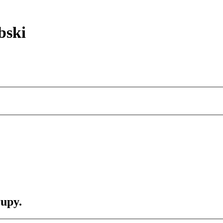
bski
rupy.