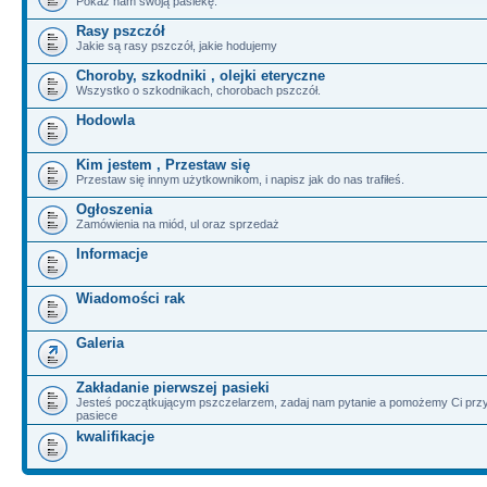
Pokaż nam swoją pasiekę.
Rasy pszczół
Jakie są rasy pszczół, jakie hodujemy
Choroby, szkodniki , olejki eteryczne
Wszystko o szkodnikach, chorobach pszczół.
Hodowla
Kim jestem , Przestaw się
Przestaw się innym użytkownikom, i napisz jak do nas trafiłeś.
Ogłoszenia
Zamówienia na miód, ul oraz sprzedaż
Informacje
Wiadomości rak
Galeria
Zakładanie pierwszej pasieki
Jesteś początkującym pszczelarzem, zadaj nam pytanie a pomożemy Ci przy
pasiece
kwalifikacje