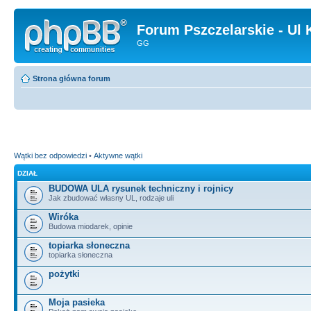
Forum Pszczelarskie - Ul 
GG
Strona główna forum
Wątki bez odpowiedzi
•
Aktywne wątki
DZIAŁ
BUDOWA ULA rysunek techniczny i rojnicy
Jak zbudować własny UL, rodzaje uli
Wiróka
Budowa miodarek, opinie
topiarka słoneczna
topiarka słoneczna
pożytki
Moja pasieka