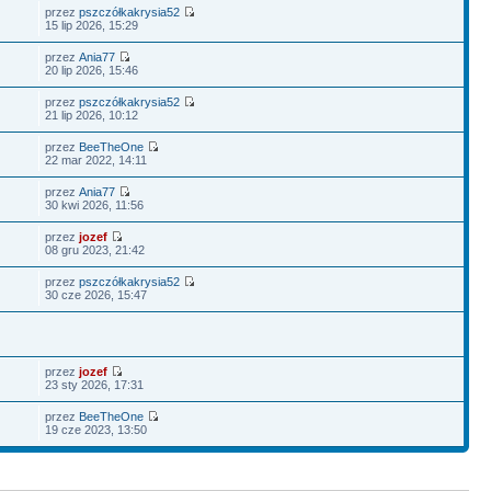
przez
pszczółkakrysia52
15 lip 2026, 15:29
przez
Ania77
20 lip 2026, 15:46
przez
pszczółkakrysia52
21 lip 2026, 10:12
przez
BeeTheOne
22 mar 2022, 14:11
przez
Ania77
30 kwi 2026, 11:56
przez
jozef
08 gru 2023, 21:42
przez
pszczółkakrysia52
30 cze 2026, 15:47
przez
jozef
23 sty 2026, 17:31
przez
BeeTheOne
19 cze 2023, 13:50