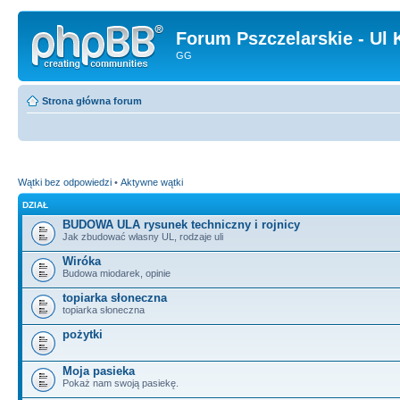
Forum Pszczelarskie - Ul 
GG
Strona główna forum
Wątki bez odpowiedzi
•
Aktywne wątki
DZIAŁ
BUDOWA ULA rysunek techniczny i rojnicy
Jak zbudować własny UL, rodzaje uli
Wiróka
Budowa miodarek, opinie
topiarka słoneczna
topiarka słoneczna
pożytki
Moja pasieka
Pokaż nam swoją pasiekę.