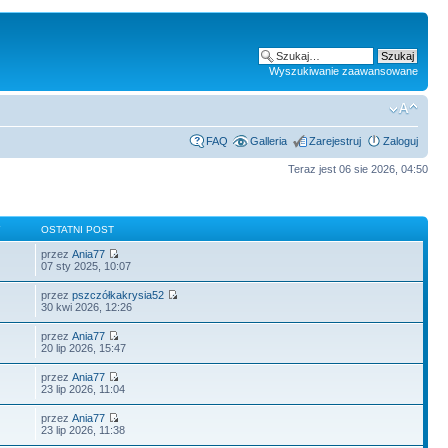
Wyszukiwanie zaawansowane
FAQ
Galleria
Zarejestruj
Zaloguj
Teraz jest 06 sie 2026, 04:50
Y
OSTATNI POST
przez
Ania77
07 sty 2025, 10:07
przez
pszczółkakrysia52
30 kwi 2026, 12:26
przez
Ania77
20 lip 2026, 15:47
przez
Ania77
23 lip 2026, 11:04
przez
Ania77
23 lip 2026, 11:38