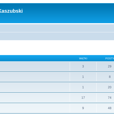
Kaszubski
WĄTKI
POST
3
29
1
8
1
20
17
74
9
48