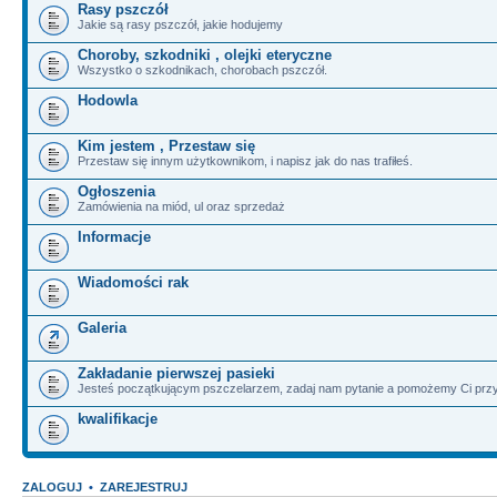
Rasy pszczół
Jakie są rasy pszczół, jakie hodujemy
Choroby, szkodniki , olejki eteryczne
Wszystko o szkodnikach, chorobach pszczół.
Hodowla
Kim jestem , Przestaw się
Przestaw się innym użytkownikom, i napisz jak do nas trafiłeś.
Ogłoszenia
Zamówienia na miód, ul oraz sprzedaż
Informacje
Wiadomości rak
Galeria
Zakładanie pierwszej pasieki
Jesteś początkującym pszczelarzem, zadaj nam pytanie a pomożemy Ci przy
kwalifikacje
ZALOGUJ
•
ZAREJESTRUJ