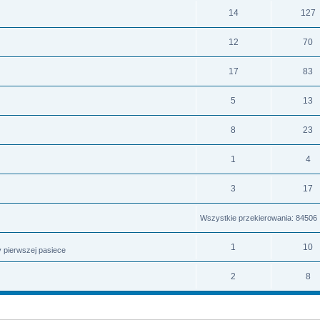
14
127
12
70
17
83
5
13
8
23
1
4
3
17
Wszystkie przekierowania: 84506
1
10
 pierwszej pasiece
2
8