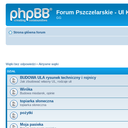
Forum Pszczelarskie - Ul 
GG
Strona główna forum
Wątki bez odpowiedzi
•
Aktywne wątki
DZIAŁ
BUDOWA ULA rysunek techniczny i rojnicy
Jak zbudować własny UL, rodzaje uli
Wiróka
Budowa miodarek, opinie
topiarka słoneczna
topiarka słoneczna
pożytki
Moja pasieka