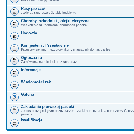
Pokaż nam swoją pasiekę.
Rasy pszczół
Jakie są rasy pszczół, jakie hodujemy
Choroby, szkodniki , olejki eteryczne
Wszystko o szkodnikach, chorobach pszczół.
Hodowla
Kim jestem , Przestaw się
Przestaw się innym użytkownikom, i napisz jak do nas trafiłeś.
Ogłoszenia
Zamówienia na miód, ul oraz sprzedaż
Informacje
Wiadomości rak
Galeria
Zakładanie pierwszej pasieki
Jesteś początkującym pszczelarzem, zadaj nam pytanie a pomożemy Ci przy
pasiece
kwalifikacje