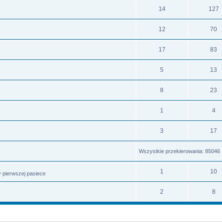
14
127
12
70
17
83
5
13
8
23
1
4
3
17
Wszystkie przekierowania: 85046
1
10
 pierwszej pasiece
2
8