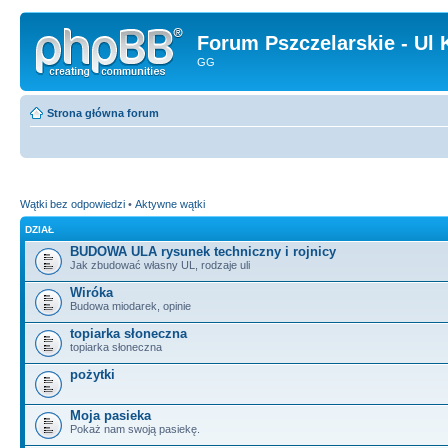
Forum Pszczelarskie - Ul 
GG
Strona główna forum
Wątki bez odpowiedzi
•
Aktywne wątki
DZIAŁ
BUDOWA ULA rysunek techniczny i rojnicy
Jak zbudować własny UL, rodzaje uli
Wiróka
Budowa miodarek, opinie
topiarka słoneczna
topiarka słoneczna
pożytki
Moja pasieka
Pokaż nam swoją pasiekę.