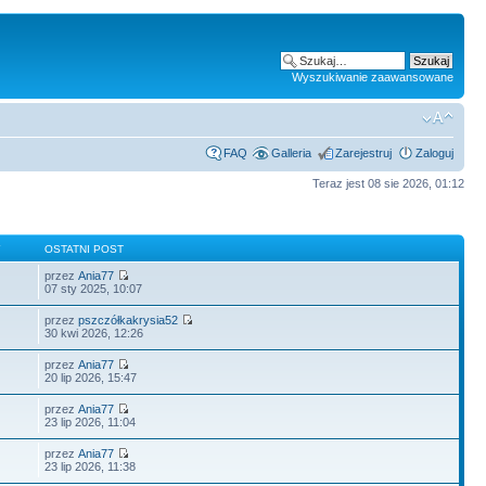
Wyszukiwanie zaawansowane
FAQ
Galleria
Zarejestruj
Zaloguj
Teraz jest 08 sie 2026, 01:12
Y
OSTATNI POST
przez
Ania77
07 sty 2025, 10:07
przez
pszczółkakrysia52
30 kwi 2026, 12:26
przez
Ania77
20 lip 2026, 15:47
przez
Ania77
23 lip 2026, 11:04
przez
Ania77
23 lip 2026, 11:38