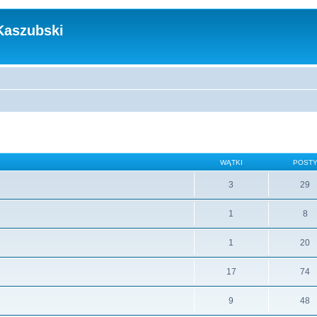
Kaszubski
WĄTKI
POST
3
29
1
8
1
20
17
74
9
48