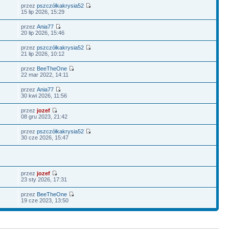
przez
pszczółkakrysia52
15 lip 2026, 15:29
przez
Ania77
20 lip 2026, 15:46
przez
pszczółkakrysia52
21 lip 2026, 10:12
przez
BeeTheOne
22 mar 2022, 14:11
przez
Ania77
30 kwi 2026, 11:56
przez
jozef
08 gru 2023, 21:42
przez
pszczółkakrysia52
30 cze 2026, 15:47
przez
jozef
23 sty 2026, 17:31
przez
BeeTheOne
19 cze 2023, 13:50