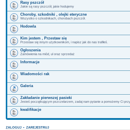
Rasy pszczół
Jakie są rasy pszczół, jakie hodujemy
Choroby, szkodniki , olejki eteryczne
Wszystko o szkodnikach, chorobach pszczół.
Hodowla
Kim jestem , Przestaw się
Przestaw się innym użytkownikom, i napisz jak do nas trafiłeś.
Ogłoszenia
Zamówienia na miód, ul oraz sprzedaż
Informacje
Wiadomości rak
Galeria
Zakładanie pierwszej pasieki
Jesteś początkującym pszczelarzem, zadaj nam pytanie a pomożemy Ci przy
kwalifikacje
ZALOGUJ
•
ZAREJESTRUJ