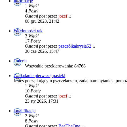
Informacje
1
Wątki
4
Posty
Ostatni post
przez
jozef
08 gru 2023, 21:42
Wiadomości rak
3
Wątki
17
Posty
Ostatni post
przez
pszczółkakrysia52
30 cze 2026, 15:47
Galeria
Wszystkie przekierowania: 84768
Zakładanie pierwszej pasieki
Jesteś początkującym pszczelarzem, zadaj nam pytanie a pomo
1
Wątki
10
Posty
Ostatni post
przez
jozef
23 sty 2026, 17:31
kwalifikacje
2
Wątki
8
Posty
Ostatni post
przez
BeeTheOne