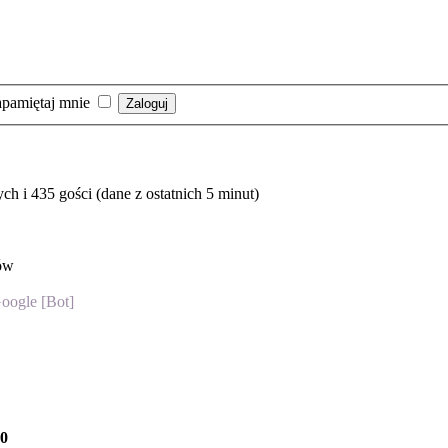
pamiętaj mnie
h i 435 gości (dane z ostatnich 5 minut)
ów
oogle [Bot]
0