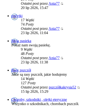
Ostatni post
przez
Ania77
20 lip 2026, 15:47
pożytki
17
Wątki
74
Posty
Ostatni post
przez
Ania77
23 lip 2026, 11:04
Moja pasieka
Pokaż nam swoją pasiekę.
9
Wątki
48
Posty
Ostatni post
przez
Ania77
23 lip 2026, 11:38
Rasy pszczół
Jakie są rasy pszczół, jakie hodujemy
14
Wątki
127
Posty
Ostatni post
przez
pszczółkakrysia52
15 lip 2026, 15:29
Choroby, szkodniki , olejki eteryczne
Wszystko o szkodnikach, chorobach pszczół.