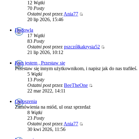
12
Wątki
70
Posty
Ostatni post
przez
Ania77
20 lip 2026, 15:46
Hodowla
17
Wątki
83
Posty
Ostatni post
przez
pszczółkakrysia52
21 lip 2026, 10:12
Kim jestem , Przestaw się
Przestaw się innym użytkownikom, i napisz jak do nas trafiłeś.
5
Wątki
13
Posty
Ostatni post
przez
BeeTheOne
22 mar 2022, 14:11
Ogłoszenia
Zamówienia na miód, ul oraz sprzedaż
8
Wątki
23
Posty
Ostatni post
przez
Ania77
30 kwi 2026, 11:56