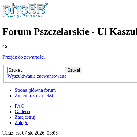
Forum Pszczelarskie - Ul Kaszu
GG
Przejdź do zawartości
Wyszukiwanie zaawansowane
Strona główna forum
Zmień rozmiar tekstu
FAQ
Galleria
Zarejestruj
Zaloguj
Teraz jest 07 sie 2026, 03:05