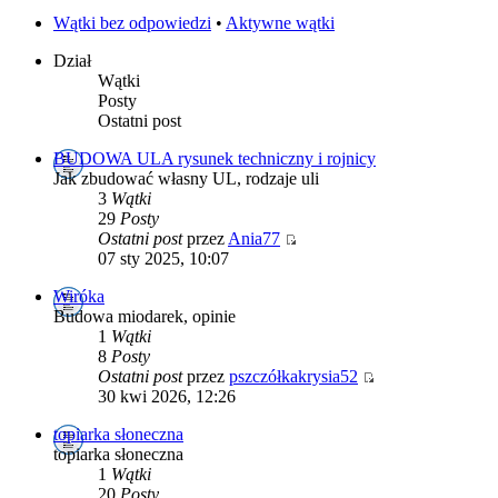
Wątki bez odpowiedzi
•
Aktywne wątki
Dział
Wątki
Posty
Ostatni post
BUDOWA ULA rysunek techniczny i rojnicy
Jak zbudować własny UL, rodzaje uli
3
Wątki
29
Posty
Ostatni post
przez
Ania77
07 sty 2025, 10:07
Wiróka
Budowa miodarek, opinie
1
Wątki
8
Posty
Ostatni post
przez
pszczółkakrysia52
30 kwi 2026, 12:26
topiarka słoneczna
topiarka słoneczna
1
Wątki
20
Posty