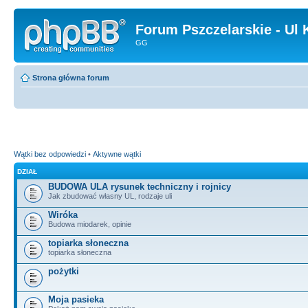
Forum Pszczelarskie - Ul 
GG
Strona główna forum
Wątki bez odpowiedzi
•
Aktywne wątki
DZIAŁ
BUDOWA ULA rysunek techniczny i rojnicy
Jak zbudować własny UL, rodzaje uli
Wiróka
Budowa miodarek, opinie
topiarka słoneczna
topiarka słoneczna
pożytki
Moja pasieka