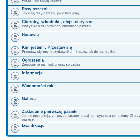
Pokaż nam swoją pasiekę.
Rasy pszczół
Jakie są rasy pszczół, jakie hodujemy
Choroby, szkodniki , olejki eteryczne
Wszystko o szkodnikach, chorobach pszczół.
Hodowla
Kim jestem , Przestaw się
Przestaw się innym użytkownikom, i napisz jak do nas trafiłeś.
Ogłoszenia
Zamówienia na miód, ul oraz sprzedaż
Informacje
Wiadomości rak
Galeria
Zakładanie pierwszej pasieki
Jesteś początkującym pszczelarzem, zadaj nam pytanie a pomożemy Ci przy
pasiece
kwalifikacje